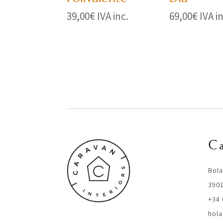
39,00
€
IVA inc.
69,00
€
IVA i
Ca
Bol
3901
+34 
hola