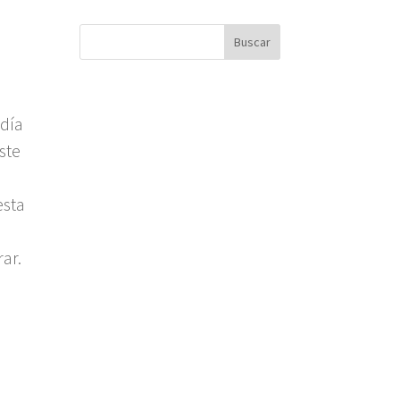
 día
ste
esta
ar.