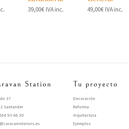
nc.
39,00
€
IVA inc.
49,00
€
IVA inc.
ravan Station
Tu proyecto
ado 37
Decoración
2 Santander
Reforma
654 93 66 30
Arquitectura
@caravaninteriors.es
Ejemplos